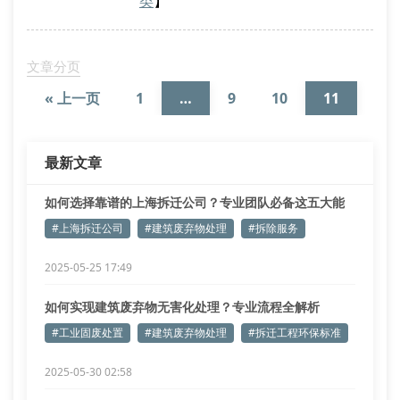
类
】
工方采用模块化拆除工艺，将混凝土构件回收利用率提
升至78%，有效减少建筑垃圾产生。
建筑废弃物处理常见误区解析
文章分页
许多业主认为建筑垃圾直接填埋最省事，实则违反《上
« 上一页
1
…
9
10
11
海市建筑垃
最新文章
如何选择靠谱的上海拆迁公司？专业团队必备这五大能
力
#上海拆迁公司
#建筑废弃物处理
#拆除服务
2025-05-25 17:49
如何实现建筑废弃物无害化处理？专业流程全解析
#工业固废处置
#建筑废弃物处理
#拆迁工程环保标准
2025-05-30 02:58