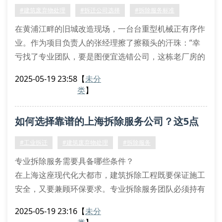
除工程专业承包资质。建议要求查看企业资质原件，并
必须掌握！
#建筑废弃物处理
#拆迁公司选择
#拆除服务标准
核实住建部门备案信息。
在黄浦江畔的旧城改造现场，一台台重型机械正有序作
业。作为项目负责人的张经理擦了擦额头的汗珠：”幸
亏找了专业团队，要是图便宜选错公司，这栋老厂房的
石棉处理准得出大问题。”这样的场景每天都在上海上
2025-05-19 23:58
【
未分
演，选择合规的拆迁公司已成为工程成败的关键。
类
】
一、资质认证是首要门槛
查看企业是否具备住建部门颁发的《拆除工程专业承包
如何选择靠谱的上海拆除服务公司？这5点
资质》，这是从事建筑拆除的法定凭证。以虹桥某商业
体拆除为例，施工方因缺少危化品处理资
必须了解！
#工业拆迁
#建筑废弃物处理
#拆除服务
专业拆除服务需要具备哪些条件？
在上海这座现代化大都市，建筑拆除工程既要保证施工
安全，又要兼顾环保要求。专业拆除服务团队必须持有
三级以上建筑施工资质，配备防尘降噪设备，并建立完
2025-05-19 23:16
【
未分
整的废弃物处理体系。以某工业厂房改造项目为例，施