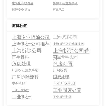
建筑废弃物再生
拆除工程注意事项
拆迁安全规范
环保施工
随机标签
上海专业拆除公司
上海拆迁公司
上海拆迁公司推荐
上海拆迁公司选择技巧
上海拆除公司选
上海拆除公司
择
再生骨料
再生骨料技术
危废处理
危废处置
厂房拆迁注意事项
厂房拆除
厂房拆除流程
固废处理
工业厂区拆除
安全拆解
工业固废处置
工业厂房拆除
工业拆迁
工业拆迁安全