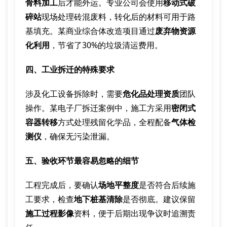
骨料加工
后才能外运。专业公司会使用
移动式破
碎站
现场处理砖混废料，转化后的材料可用于路
基填充。某商业综合体改造项目通过
废弃物资源
化利用
，节省了30%的垃圾清运费用。
四、工业拆迁的特殊要求
涉及化工设备拆除时，需要
危化品处理资质
团队
操作。某电子厂拆迁案例中，施工方采用
密闭式
容器转移
方式处理残留化学品，全程配备
气体检
测仪
，确保无污染泄漏。
五、验收环节最容易忽略的细节
工程完成后，要确认
场地平整度
是否符合后续施
工要求，检查
地下桩基清除
是否彻底。建议保留
施工过程影像
资料，便于后期出现争议时追溯责