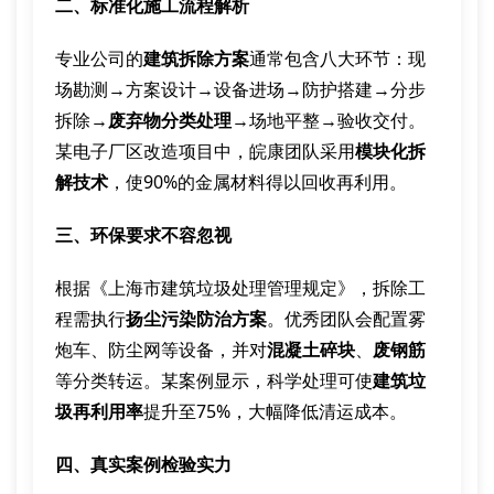
二、标准化施工流程解析
专业公司的
建筑拆除方案
通常包含八大环节：现
场勘测→方案设计→设备进场→防护搭建→分步
拆除→
废弃物分类处理
→场地平整→验收交付。
某电子厂区改造项目中，皖康团队采用
模块化拆
解技术
，使90%的金属材料得以回收再利用。
三、环保要求不容忽视
根据《上海市建筑垃圾处理管理规定》，拆除工
程需执行
扬尘污染防治方案
。优秀团队会配置雾
炮车、防尘网等设备，并对
混凝土碎块
、
废钢筋
等分类转运。某案例显示，科学处理可使
建筑垃
圾再利用率
提升至75%，大幅降低清运成本。
四、真实案例检验实力