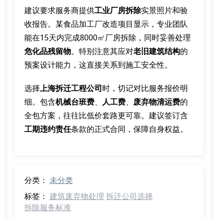
建议要求服务商提供
工业厂房拆除
实景照片和验
收报告。某食品加工厂改造项目显示，专业团队
能在15天内完成8000㎡厂房拆除，同时妥善处理
危化品残留物
。特别注意其应对
老旧建筑结构
的
预案设计能力，这直接关系到施工安全性。
选择
上海拆迁工程公司
时，切记对比服务报价明
细。包含
机械台班费
、
人工费
、
废弃物清运费
的
全包方案，往往比低价套路更可靠。建议签订含
工期违约责任
条款的正式合同，保障自身权益。
分类：
未分类
标签：
建筑废弃物处理
拆迁公司选择
拆除服务标准