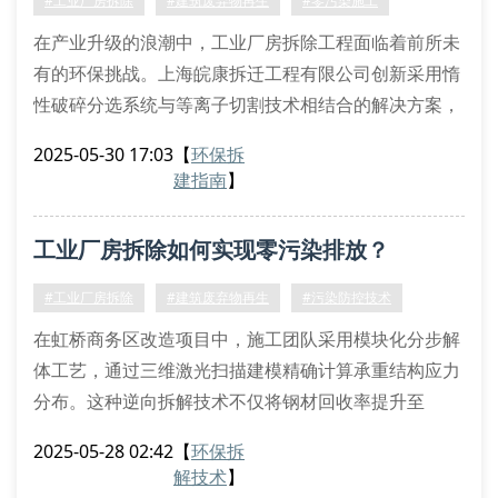
#工业厂房拆除
#建筑废弃物再生
#零污染施工
在产业升级的浪潮中，工业厂房拆除工程面临着前所未
有的环保挑战。上海皖康拆迁工程有限公司创新采用惰
性破碎分选系统与等离子切割技术相结合的解决方案，
成功将扬尘排放浓度控制在2.5mg/m³以下，达到欧盟
2025-05-30 17:03
【
环保拆
ⅱ类排放标准。
建指南
】
污染防控技术体系
针对钢结构厂房的特种拆除作业，我们构建了三级防控
工业厂房拆除如何实现零污染排放？
体系：首先运用微差爆破预切割工艺实现精准解体，随
后通过负压式粉尘收集装置进行实时吸附，最后采用生
#工业厂房拆除
#建筑废弃物再生
#污染防控技术
物酶抑尘剂喷洒系统完
在虹桥商务区改造项目中，施工团队采用模块化分步解
体工艺，通过三维激光扫描建模精确计算承重结构应力
分布。这种逆向拆解技术不仅将钢材回收率提升至
92%，更实现粉尘浓度控制在2.8mg/m³以下的突破。
2025-05-28 02:42
【
环保拆
专业拆解设备应用体系
解技术
】
液压脉冲破碎机处理高强度混凝土基座