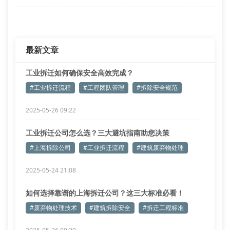
等离子切割系统分解特种合金管道
智能分拣传送带自动识别金属类别
针对化工装置拆除的特殊需求，上海皖康引进密闭式负
最新文章
压防护舱，配合气相色
工业拆迁如何确保安全高效完成？
#工业拆迁流程
#工程团队管理
#拆除安全规范
2025-05-26 09:22
工业拆迁公司怎么选？三大避坑指南助您决策
#上海拆除公司
#工业拆迁流程
#建筑废弃物处理
2025-05-24 21:08
如何选择靠谱的上海拆迁公司？这三大标准必看！
#废弃物处理技术
#建筑拆除安全
#拆迁工程标准