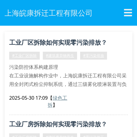
☰
上海皖康拆迁工程有限公司
工业厂区拆除如何实现零污染排放？
#工业厂区拆除
#建筑废弃物再生
#零污染排放
污染防控体系构建原理
在工业设施解构作业中，上海皖康拆迁工程有限公司采
用全封闭式粉尘抑制系统，通过三级雾化喷淋装置与负
压集尘设备的协同运作，将pm2.5浓度控制在15μg/m³
2025-05-30 17:09
【
绿色工
以内。针对化工残留物实施原位固化技术，运用高分子
拆
】
螯合剂实现重金属离子的稳定化处理，完全符合《hj
2025-2012污染场地修复技术导则》标准。
工业厂房拆除如何实现零污染排放？
挥发性有机物治理采用rto蓄热式焚烧装置
石棉纤维清除配备hepa过滤单元