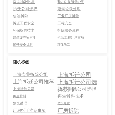
废弃物处理
拆除服务标准
拆迁公司选择
建筑垃圾处理
建筑拆除
工业厂房拆除
拆迁工程安全
工程安全
环保拆除技术
拆除服务流程
建筑废弃物再生
拆除工程注意事项
拆迁安全规范
环保施工
随机标签
上海拆迁公司
上海专业拆除公司
上海拆迁公司选
上海拆迁公司推荐
择技巧
上海拆除公司选择
上海拆除公司
再生骨料技术
再生骨料
危废处理
危废处置
厂房拆除
厂房拆迁注意事项