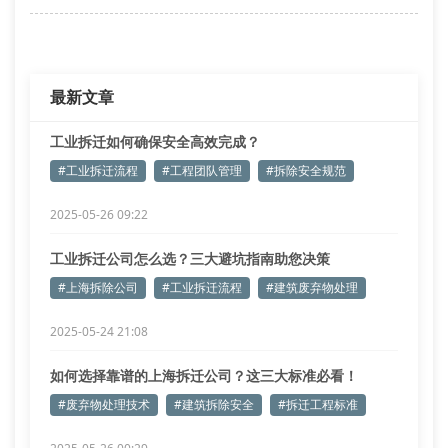
等离子切割系统分解特种合金管道
智能分拣传送带自动识别金属类别
针对化工装置拆除的特殊需求，上海皖康引进密闭式负
最新文章
压防护舱，配合气相色
工业拆迁如何确保安全高效完成？
#工业拆迁流程
#工程团队管理
#拆除安全规范
2025-05-26 09:22
工业拆迁公司怎么选？三大避坑指南助您决策
#上海拆除公司
#工业拆迁流程
#建筑废弃物处理
2025-05-24 21:08
如何选择靠谱的上海拆迁公司？这三大标准必看！
#废弃物处理技术
#建筑拆除安全
#拆迁工程标准