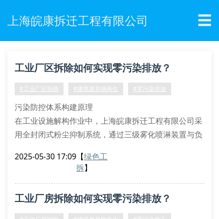
☰
上海皖康拆迁工程有限公司
工业厂区拆除如何实现零污染排放？
#工业厂区拆除
#建筑废弃物再生
#零污染排放
污染防控体系构建原理
在工业设施解构作业中，上海皖康拆迁工程有限公司采
用全封闭式粉尘抑制系统，通过三级雾化喷淋装置与负
压集尘设备的协同运作，将pm2.5浓度控制在15μg/m³
2025-05-30 17:09
【
绿色工
以内。针对化工残留物实施原位固化技术，运用高分子
拆
】
螯合剂实现重金属离子的稳定化处理，完全符合《hj
2025-2012污染场地修复技术导则》标准。
工业厂房拆除如何实现零污染排放？
挥发性有机物治理采用rto蓄热式焚烧装置
石棉纤维清除配备hepa过滤单元