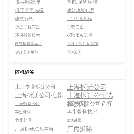
废弃物处理
拆除服务标准
拆迁公司选择
建筑垃圾处理
建筑拆除
工业厂房拆除
拆迁工程安全
工程安全
环保拆除技术
拆除服务流程
建筑废弃物再生
拆除工程注意事项
拆迁安全规范
环保施工
随机标签
上海拆迁公司
上海专业拆除公司
上海拆迁公司选
上海拆迁公司推荐
择技巧
上海拆除公司选择
上海拆除公司
再生骨料技术
再生骨料
危废处理
危废处置
厂房拆除
厂房拆迁注意事项