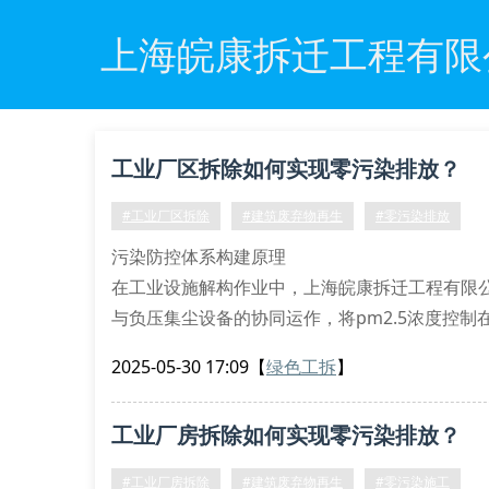
上海皖康拆迁工程有限
工业厂区拆除如何实现零污染排放？
#工业厂区拆除
#建筑废弃物再生
#零污染排放
污染防控体系构建原理
在工业设施解构作业中，上海皖康拆迁工程有限
与负压集尘设备的协同运作，将pm2.5浓度控制
用高分子螯合剂实现重金属离子的稳定化处理，完全符
2025-05-30 17:09
【
绿色工拆
】
挥发性有机物治理采用rto蓄热式焚烧装置
石棉纤维清除配备hepa过滤单元
工业厂房拆除如何实现零污染排放？
#工业厂房拆除
#建筑废弃物再生
#零污染施工