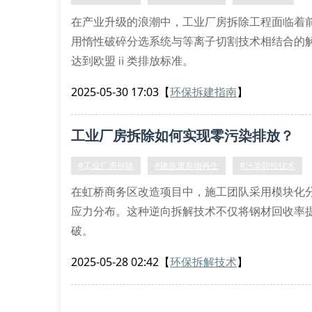
在产业升级的浪潮中，工业厂房拆除工程面临着
用惰性破碎分选系统与等离子切割技术相结合的解决
达到欧盟ⅱ类排放标准。
污染防控技术体系
2025-05-30 17:03
【
环保拆建指南
】
针对钢结构厂房的特种拆除作业，我们构建了三
体，随后通过负压式粉尘收集装置进行实时吸附
工业厂房拆除如何实现零污染排放？
#工业厂房拆除
#建筑废弃物再生
#污染防控技术
在虹桥商务区改造项目中，施工团队采用模块化
应力分布。这种逆向拆解技术不仅将钢材回收率提升
破。
专业拆解设备应用体系
2025-05-28 02:42
【
环保拆解技术
】
液压脉冲破碎机处理高强度混凝土基座
等离子切割系统分解特种合金管道
智能分拣传送带自动识别金属类别