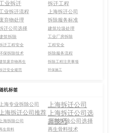
工业拆迁
拆迁工程
工业拆迁流程
上海拆迁公司
废弃物处理
拆除服务标准
拆迁公司选择
建筑垃圾处理
建筑拆除
工业厂房拆除
拆迁工程安全
工程安全
环保拆除技术
拆除服务流程
建筑废弃物再生
拆除工程注意事项
拆迁安全规范
环保施工
随机标签
上海拆迁公司
上海专业拆除公司
上海拆迁公司选
上海拆迁公司推荐
择技巧
上海拆除公司选择
上海拆除公司
再生骨料技术
再生骨料