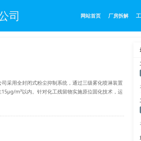
公司
网站首页
厂房拆解
工
公司采用全封闭式粉尘抑制系统，通过三级雾化喷淋装置
在15μg/m³以内。针对化工残留物实施原位固化技术，运
合《hj 2025-2012污染场地修复技术导则》标准。