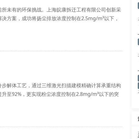
前所未有的环保挑战。上海皖康拆迁工程有限公司创新采
方案，成功将扬尘排放浓度控制在2.5mg/m³以下，
级防控体系：首先运用微差爆破预切割工艺实现精准解
，最后采用生物酶抑尘剂喷洒系统完
分步解体工艺，通过三维激光扫描建模精确计算承重结构
至92%，更实现粉尘浓度控制在2.8mg/m³以下的突